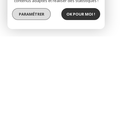
contenus adaptés et réaliser des statistiques !
PARAMÉTRER
OK POUR MOI !
appartement t3 lumineu
description de l'offre
Ginet Immobilier vous propose à la vente cet ap
d'une copropriété à taille humaine composée de s
convivialité au quotidien. Implanté au 2? étage 
au long de la journée. Son absence de vis-à-vis d
constituant un espace de vie convivial Deux ch