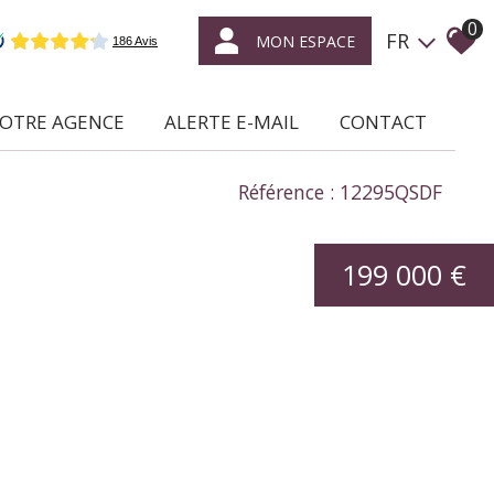
0
FR
MON ESPACE
NOTRE AGENCE
ALERTE E-MAIL
CONTACT
ce qui nous caractérise
Référence : 12295QSDF
location /
gestion locative
199 000 €
syndic de
copropriétés
transaction
expertise
en immobilier
nous rejoindre